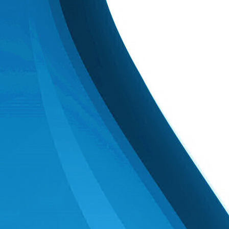
JV
Datum: Sonntag,
23. März 2025
Uhrzeit:
16:45 Uhr
Ort:
Halle am Alarmtheater
weitere Details unter
Veranstaltungen
Willkommen im neuen Jahr 2025!
Wie wäre es, die guten Vorsätze
gleich in die Tat umzusetzen und
im neuen Jahr mit dem Tanzen
(wieder) anzufangen? Egal ob als
Leistungssport (Turniertanz), als
Hobby (Gesellschaftstanz) oder als
Fitnesstraining (Zumba), wir haben
für jeden das richtige dabei.
Bei Interesse meldet euch einfach
per E-Mail an
Info@S‑Dance.de
.
Wir freuen uns auf euch!