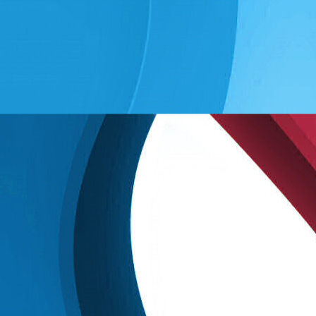
Die Teilnahme ist kostenlos.
Eine
Anmeldung ist nicht notwendig.
Kommt vorbei und schnuppert
einmal unverbindlich in das
Zumba-Kursprogramm
rein.
Einladung zur
Jahreshauptversammlung 2025
Liebe Vereinsmitglieder des S-
Dance Club e.V., liebe Eltern,
hiermit laden wir die Jugendlichen
(unter 18. Jahren) zur
Jugendversammlung (JV) und die
erwachsenen Mitglieder zur
Jahreshauptversammlung (JHV)
unseres Vereins ein.
JHV
Datum: Samstag,
29. März 2025
Uhrzeit:
15:00 Uhr
Ort:
Tanzstudio