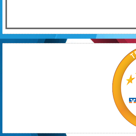
per E-Mail an
Info@S‑Dance.de
.
Wir freuen uns auf euch!
S-Dance-Paar überzeugt beim
Turnier
Beim Breitensport-Tanzturnier für
Erwachsene am 21. März 2026 in
Bünde, ausgerichtet vom BTW
Bünde, gingen insgesamt sechs
Paare an den Start. Für das S-
Dance-Paar Robert Kulis-Horn und
Elena Kandzyuba war es das erste
gemeinsame Turnier – und das
direkt mit großem Erfolg.
In den Tänzen Rumba, Cha-Cha,
Langsamer Walzer und Tango
überzeugten die beiden auf ganzer
Linie und erreichten einen
hervorragenden 2. Platz.