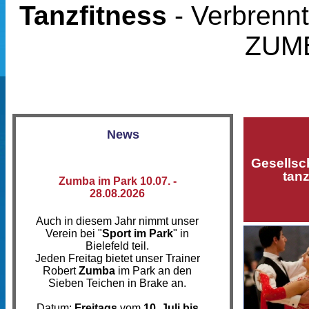
Tanzfitness
- Verbrennt
ZUMB
News
Gesellsc
tan
Zumba im Park 10.07. -
28.08.2026
Auch in diesem Jahr nimmt unser
Verein bei "
Sport im Park
" in
Bielefeld teil.
Jeden Freitag bietet unser Trainer
Robert
Zumba
im Park an den
Sieben Teichen in Brake an.
Datum:
Freitags
vom
10. Juli bis