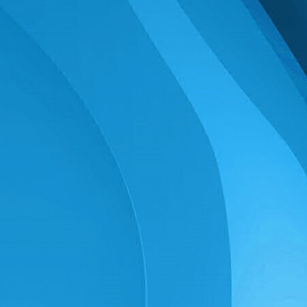
Wir freuen uns auf euch!
Datum: Samstag,
21. Juni 2025
Uhrzeit:
12.00 - 17:00 Uhr
Ort:
Tanzstudio
, Eckendorfer Str.
80
weitere Details unter
Veranstaltungen
Zumba-Feiertags-Spezial am
29.05.2025
An
Christi Himmelfahrt
richten die
beiden Zumba-Instructoren
Vanessa (TuS Ost Bielefeld) und
Robert (S-Dance Bielefeld)
gemeinsam ein
Zumba-Feiertags-
Spezial
aus:
Datum: Donnerstag,
29. Mai 2025
Uhrzeit:
10:30 – 12 Uhr
Ort:
Turnhalle Ost
, Bleichstr. 151a
in Bielefeld