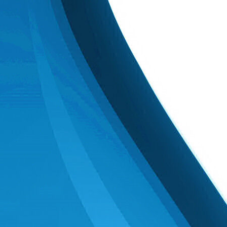
geeignetes Schuhwerk. Bei Fragen
meldet euch direkt bei Robert unter
Zumba.Robert@web.de
.
Tag der offenen Tür am
21.06.2025
Wir laden alle Tanzinteressierten
zum
Tag der offenen Tür
ein. Egal
ob ihr noch nie getanzt habt oder
Tanzprofis seid – egal ob mit
Partner*in oder ohne – kommt am
21. Juni vorbei. Euch erwarten
spannende Einblicke in
Zumba,
Kindertanzsport, Tango und
Tanzsport für Erwachsene
und
das ganze bei
Kaffee und
Kuchen
. Lernt uns, unseren Verein
und unser Tanzstudio kennen.
Kommt vorbei und schaut zu oder
macht direkt mit! Die Teilnahme ist
selbstverständlich kostenlos.