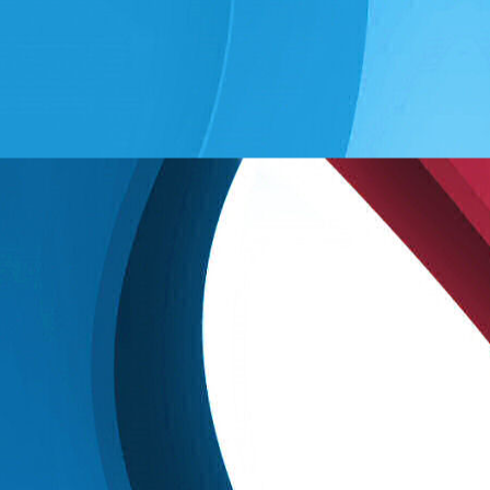
Zumba im Park 04.07. -
29.07.2025
In diesem Jahr nimmt unser Verein
zum ersten Mal bei "
Sport im
Park
" in Bielefeld teil.
Jeden Freitag bietet unser Trainer
Robert
Zumba
im Park an den
Sieben Teichen in Brake an.
Datum:
Freitags
vom
4. Juli bis
29. August
Uhrzeit:
17:30 - 18:30 Uhr
Ort:
Park an den Sieben Teichen
in Bielefeld-Brake (Treffpunk:
Parkplatz Glückstädter Str. 26)
Die Teilnahme ist kostenlos. Eine
Anmeldung ist nicht notwendig.
Kommt einfach vorbei! Wir tanzen
auf Rasen, denkt also an