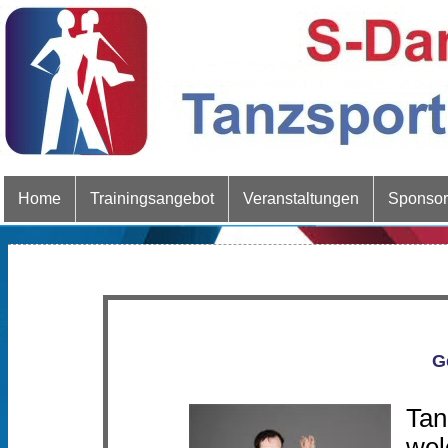
Home
Trainingsangebot
Veranstaltungen
Sponso
G
Tan
wel