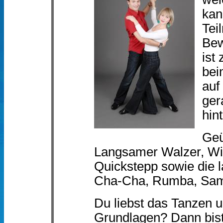
kan
Tei
Bew
ist
bei
auf
ger
hin
Geü
Langsamer Walzer, Wi
Quickstepp sowie die 
Cha-Cha, Rumba, Sam
Du liebst das Tanzen u
Grundlagen? Dann bist 